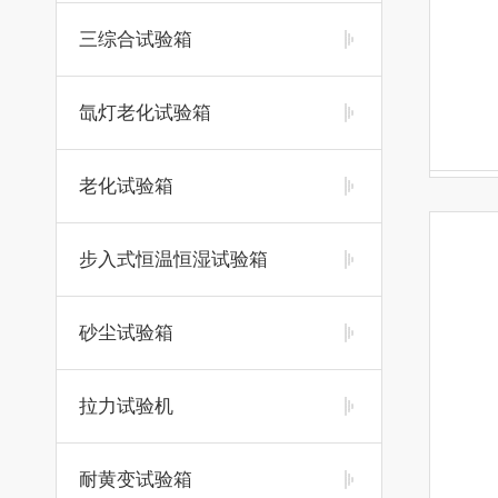
三综合试验箱
氙灯老化试验箱
老化试验箱
步入式恒温恒湿试验箱
砂尘试验箱
拉力试验机
耐黄变试验箱