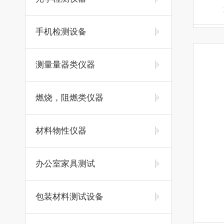
手机检测设备
测量量器类仪器
燃烧，阻燃类仪器
材料物性仪器
办公室家具测试
包装材料测试设备