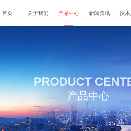
首页
关于我们
产品中心
新闻资讯
技术
PRODUCT CENT
产品中心