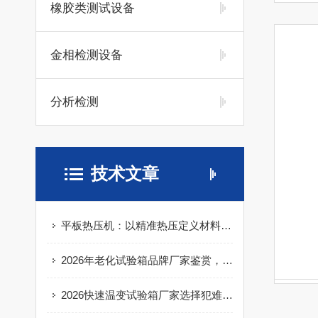
橡胶类测试设备
金相检测设备
分析检测
技术文章
平板热压机：以精准热压定义材料复合新标准
2026年老化试验箱品牌厂家鉴赏，这家东莞企业为何脱颖而出？
2026快速温变试验箱厂家选择犯难？国产装备热潮下这家东莞老牌厂商值得关注！