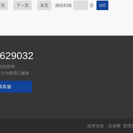
一页
下一页
末页
跳转到第
页
629032
您的咨询
全力为您用心服务
线客服
技术支持：
仪表网
管理