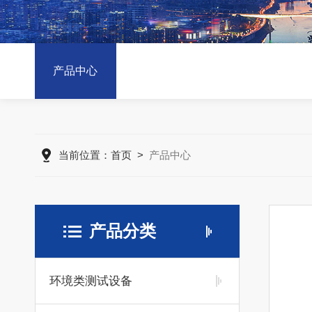
产品中心
当前位置：
首页
>
产品中心
产品分类
环境类测试设备