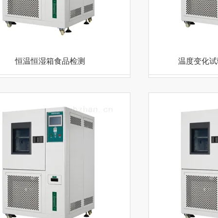
恒温恒湿箱食品检测
温度变化试