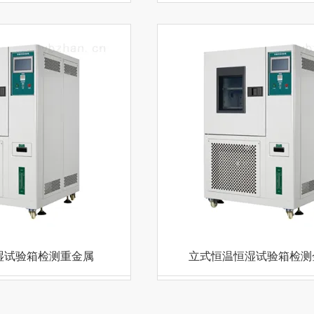
湿试验箱检测重金属
立式恒温恒湿试验箱检测