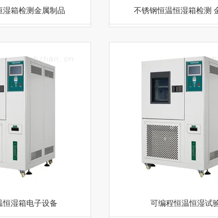
恒湿箱检测金属制品
不锈钢恒温恒湿箱检测 
温恒湿箱电子设备
可编程恒温恒湿试