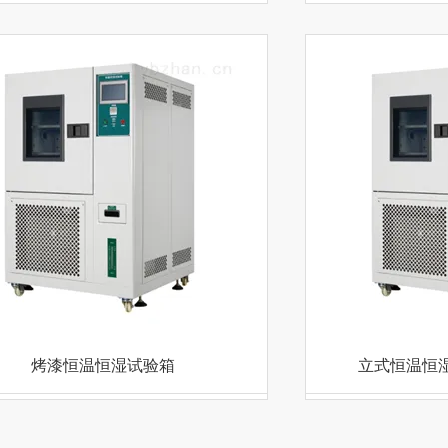
烤漆恒温恒湿试验箱
立式恒温恒