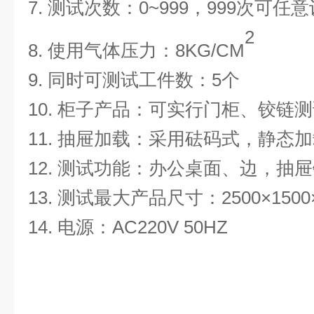
7.
测试次数：
0~999
，
999
次可任意
2
8.
使用气体压力：
8KG/CM
9.
同时可测试工件数：
5
个
10.
柜子产品：可实行门柜、铰链测
11.
抽屉加载：采用砝码式，静态加
12.
测试功能：办公桌面、边，抽屉
13.
测试
最大产品尺寸：
2500×1500
14.
电源：
AC220V 50HZ