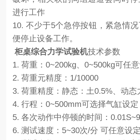
进行工作
10.
不少于
5
个急停按钮，紧急情况
便停止设备工作。
柜桌综合力学试验机
技术参数
1.
荷重：
0~2
0
0kg
、
0~500kg
可任意
2.
荷重元精度：
1/10000
3.
荷重精度：静态：土
0.5%
、动态
4.
行程：
0~500mm
可选择气缸设定
5.
各次动作中停顿的时间：
0.01S~
6.
测试速度：
5~30
次
/
分
可任意设