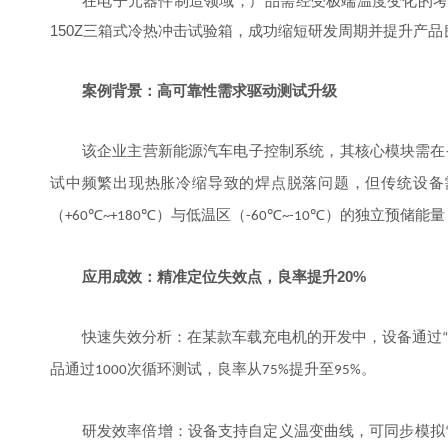
在电子元器件制造领域，产品需经受极端温度变化的
150Z
三箱式冷热冲击试验箱，成功缩短研发周期并提升产品
案例背景：高可靠性需求驱动测试升级
该企业主营新能源汽车电子控制系统，其核心模块需在
试中频繁出现热胀冷缩导致的焊点脱落问题，但传统设备
（
）与低温区（
）的独立预储能量
+60℃~+180℃
-60℃~-10℃
20%
应用成效：精准定位失效点，良率提升
快速失效分析：在某款车载充电机的开发中，设备通过
品通过
次循环测试，良率从
提升至
。
1000
75%
95%
研发效率倍增：设备支持自定义温变曲线，可同步模拟