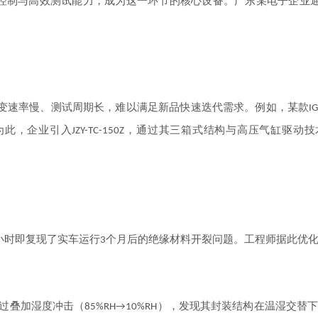
控制与高效测试能力，成为这一环节的核心设备。广东某电子企业
变速率慢、测试周期长，难以满足新品快速迭代需求。例如，某款
I
为此，企业引入
，通过其三箱式结构与高压气缸驱动技
JZY-TC-150Z
小时即复现了实车运行
个月后的绝缘材料开裂问题。工程师据此优
3
过叠加湿度冲击（
），发现其封装结构在温湿交替
85%RH→10%RH