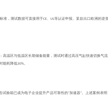
标准，测试数据可直接用于
、
等认证申报。某款出口欧洲的逆
CE
UL
：高温区与低温区长期储备能量，测试时通过高压气缸快速切换气流
时能耗降低
。
30%
击试验箱已成为电子企业提升产品可靠性的
加速器
。上述案例表明
“
”