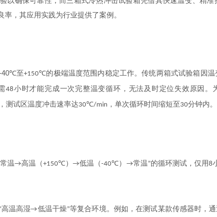
考验以确保可靠性，而三箱式冷热冲击试验箱凭借其快速温变、精准
良率，其应用实践为行业提供了案例。
-40℃
至
的极端温度范围内稳定工作。传统两箱式试验箱因温
+150℃
需
小时才能完成一次完整温变循环，无法及时定位失效原因。
48
，测试区温度冲击速率达
，单次循环时间缩短至
分钟内。
30℃/min
30
常温
高温（
）
低温（
）
常温
的循环测试，仅用
“
→
+150℃
→
-40℃
→
”
8
高温高湿
低温干燥
等复合环境。例如，在测试某款传感器时，通
“
→
”