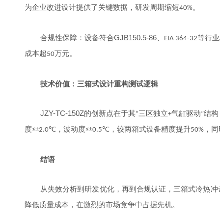
为企业改进设计提供了关键数据，研发周期缩短
。
40%
GJB150.5-86
合规性保障：设备符合
、
等行业
EIA 364-32
成本超
万元。
50
技术价值：三箱式设计重构测试逻辑
JZY-TC-150Z
的创新点在于其
三区独立
气缸驱动
结构
“
+
”
度
，波动度
，较两箱式设备精度提升
，同
≤±2.0℃
≤±0.5℃
50%
结语
从失效分析到研发优化，再到合规认证，三箱式冷热冲
降低质量成本，在激烈的市场竞争中占据先机。