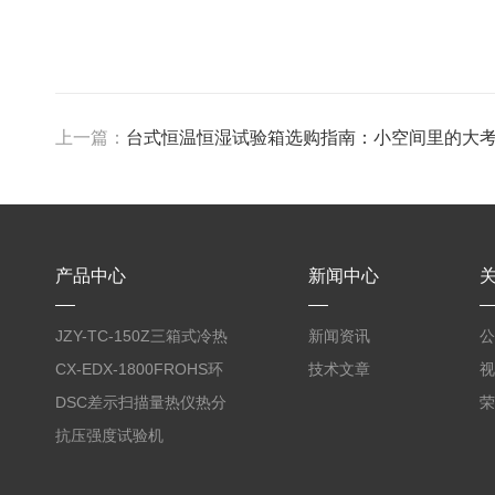
上一篇：
台式恒温恒湿试验箱选购指南：小空间里的大
产品中心
新闻中心
JZY-TC-150Z三箱式冷热
新闻资讯
公
冲击试验箱
CX-EDX-1800FROHS环
技术文章
视
保仪
DSC差示扫描量热仪热分
荣
析仪
抗压强度试验机