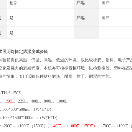
创新
产地
国产
制
是
产地
国产
制
是
式照明灯恒定温湿度试验箱
试验箱提供高温、低温、高温、低温的环境，以比较橡胶、塑料、电子产
变化及强力的衰减程度。本机亦可模拟货柜环境，以检测橡胶、塑料在高
缩的情形，专门试验各种材料耐热、耐寒、耐干、耐湿的性能。
TH-S-150Z
L、
150L
、225L、408L、800L、1000L
00*600*500mm（W*H*D）
000*1500*1000mm（W*H*D）
-20℃— +100℃（150℃）、
-40℃— +100℃（150℃）
、-70℃— +100℃