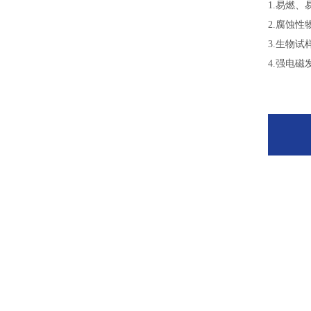
1.易燃
2.腐蚀
3.生物
4.强电