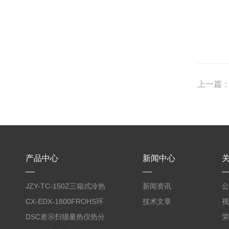
上一篇
产品中心
新闻中心
JZY-TC-150Z三箱式冷热
新闻资讯
公
冲击试验箱
CX-EDX-1800FROHS环
技术文章
视
保仪
DSC差示扫描量热仪热分
荣