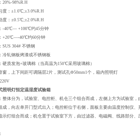
0%-98%R.H
：±1.0℃;±3.0%R.H
：±0.5℃;±2.0%R.H
-40℃— +100℃约45分钟
+20℃—-40℃约60分钟
US 304# 不锈钢
：冷轧钢板烤漆或不锈钢板
：硬质发泡+玻璃棉（当高温为150℃采用玻璃棉）
察窗，上下间距可调隔层2片，测试孔Ф50mm1个，箱内照明灯
20V
式照明灯恒定温湿度试验箱
：整体分为，试验室、电控柜、机仓三个组合而成，左侧上方为试验室，
组成，向左单开门型式出入；电控柜位于右侧，面板主要由温度控制仪、
指示灯组合而成；机仓置于试验室下方，由过滤器、电磁阀、线路部分、
：