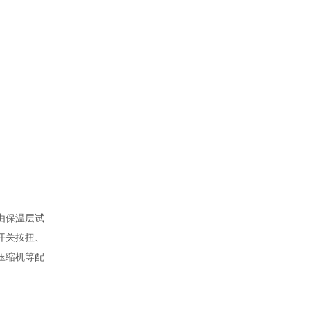
由保温层试
开关按扭、
压缩机等配