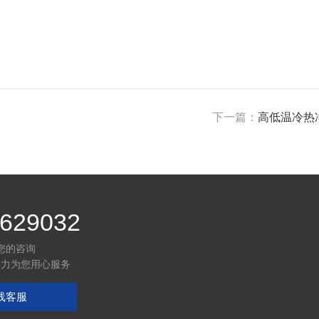
下一篇：
高低温冷热
629032
您的咨询
全力为您用心服务
线客服