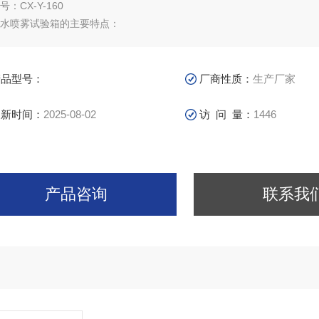
号：CX-Y-160
水喷雾试验箱的主要特点：
用自动/手动加水系统，水位不足时能自动补充水位功能，试验不中断。
X-Y-160盐水喷雾试验箱精密玻璃喷嘴经可调雾气，雾量之喷雾塔之锥
扩散，并自然落于试卡片，并保证无结晶盐阻塞。
产品型号：
厂商性质：
生产厂家
更新时间：
2025-08-02
访 问 量：
1446
产品咨询
联系我