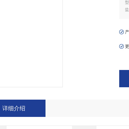
型
盐
有
C
雾
详细介绍