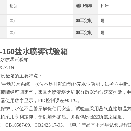
创新
适用领域
科研
国产
加工定制
是
国产
加工定制
是
Y-160盐水喷雾试验箱
盐水喷雾试验箱
-Y-160
雾试验箱的主要特点：
动/手动加水系统，水位不足时能自动补充水位功能，试验不中断
璃喷嘴经可调雾气，雾量之喷雾塔之锥形分散器均匀落雾扩散，
器使用数字显示，PID控制误差±0.1℃。
温保护，水位不足警示解保使用安全。试验室采用蒸气直接加温
气桶采用享利定律，予以加热加湿。并提供试验室所需之湿度。
：GB10587-89、GB2423.17-93、《电子产品基本环境试验