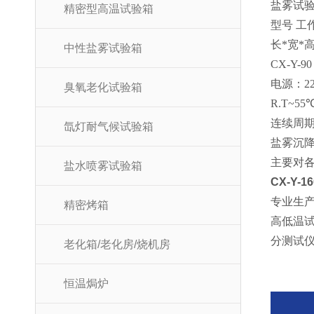
盐雾试
精密型高温试验箱
型号 工
长*宽*高 
中性盐雾试验箱
CX-Y-90
电源：22
臭氧老化试验箱
R.T~55℃
连续周
氙灯耐气候试验箱
盐雾沉
主要对
盐水喷雾试验箱
CX-Y-
专业生产
精密烤箱
高低温试
分测试仪
老化箱/老化房/烧机房
恒温焗炉