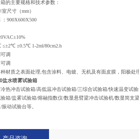
验箱的主要规格和技术参数：
作室尺寸（mm）
：900X600X500
0VAC±10%
 ≤±2℃ ±0.5℃ 1-2ml/80cm2.h
期可调
降可调
各种材质之表面处理,包含涂料、电镀、无机及有面皮膜，阳极处
160盐水喷雾试验箱
冷热冲击试验箱/高低温冲击试验箱/三综合试验箱/快速温变试验
验箱/盐雾试验箱/熔融指数仪/数显悬臂梁冲击试验机/数显简支
/振动试验台等。
产品咨询