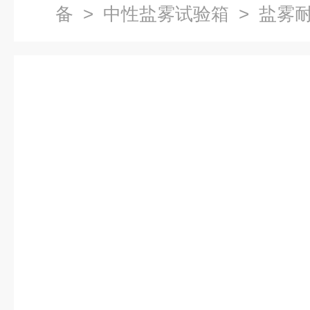
备
>
中性盐雾试验箱
> 盐雾