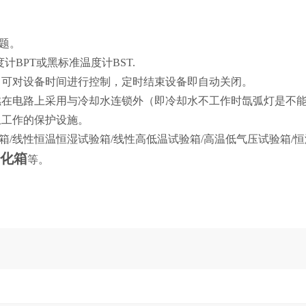
题。
计BPT
或黑标准温度计BST.
，可对设备时间进行控制，定时结束设备即自动关闭。
燃在电路上采用与冷却水连锁外（即冷却水不工作时氙弧灯是不
止工作的保护设施。
箱/线性恒温恒湿试验箱/线性高低温试验箱/高温低气压试验箱/恒
老化箱
等。