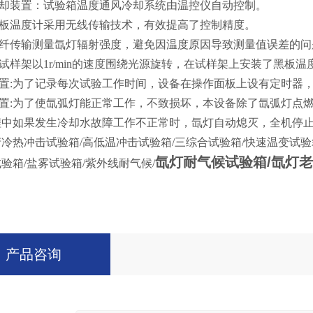
却装置
：
试验箱温度通风冷却系统由温控仪自动控制。
板温度计采用无线传输技术，有效提高了控制精度。
光纤传输测量氙灯辐射强度，避免因温度原因导致测量值误差的问
试样架以1r/
min
的速度围绕光源旋转，
在试样架上安装了黑板温度
置:
为了记录
每次试验工作时间，
设备在操作面板上设有定时器
置:
为了使氙弧灯能正常工作，不致损坏，本设备除了氙弧灯点
程中如果发生冷却水故障工作不正常时，氙灯自动熄灭，全机停
冷热冲击试验箱/高低温冲击试验箱/三综合试验箱/快速温变试验
氙灯耐气候试验箱/氙灯
验箱/盐雾试验箱/紫外线耐气候/
产品咨询