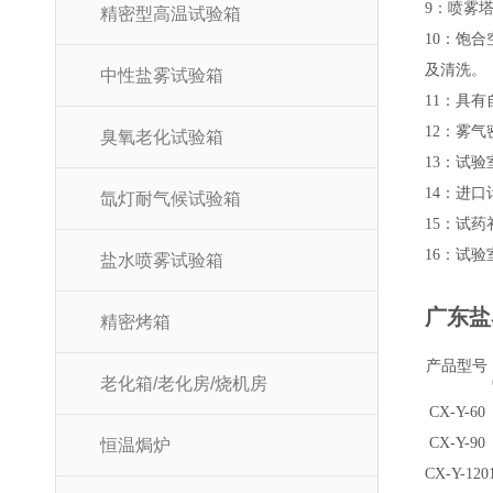
9：喷雾
精密型高温试验箱
10：饱
及清洗。
中性盐雾试验箱
11：具
12：雾
臭氧老化试验箱
13：试
14：进口
氙灯耐气候试验箱
15：试
16：试
盐水喷雾试验箱
广东盐
精密烤箱
产品型号
老化箱/老化房/烧机房
CX-Y-60
CX-Y-
90
恒温焗炉
CX-Y-
120