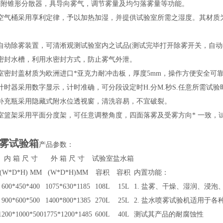
塔附锥形分散器，具导向雾气，调节雾量及均匀落雾量等功能。
合空气桶采用享利定律，予以加热加湿，并提供试验室所需之湿度。其材质为S
有自动除雾装置，可清淅观测试验室内之试品(测试完毕打开除雾开关，自
气密封水槽，利用水密封方式，防止雾气外泄。
验室密封盖材质为欧洲进口*亚克力耐冲击板，厚度5mm，操作方便安全可
计时器采用数字显示，计时准确，可分段设定时H.分M.秒S.任意所需试验时间
药补充瓶采用隐藏式附水位透视窗，清洗容易，不宜破裂。
验室篮架采用平面分度架，可任意调整角度，四面落雾及受雾方向* 一致，
雾试验箱
产品参数
：
内 箱 尺 寸
外 箱 尺 寸
试验室
盐水箱
(W*D*H) MM
(W*D*H)MM
容积
容积
内置功能：
600*450*400
1075*630*1185
108L
15L
1.
盐雾、干燥、湿润、浸泡
900*600*500
1400*800*1385
270L
25L
2.
盐水喷雾试验机适用于各
1200*1000*500
1775*1200*1485
600L
40L
测试其产品的耐腐蚀性