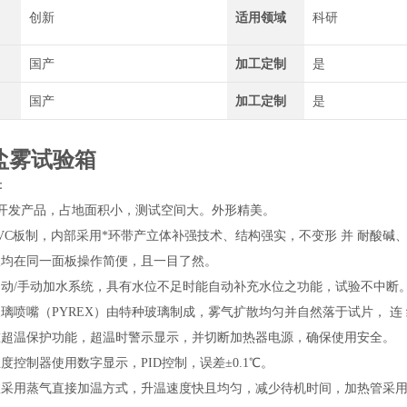
创新
适用领域
科研
国产
加工定制
是
国产
加工定制
是
盐雾试验箱
：
开发产品，占地面积小，测试空间大。外形精美。
PVC板制，内部采用*环带产立体补强技术、结构强实，不变形 并 耐酸
仪均在同一面板操作简便，且一目了然。
自动/手动加水系统，具有水位不足时能自动补充水位之功能，试验不中断
玻璃喷嘴（PYREX）由特种玻璃制成，雾气扩散均匀并自然落于试片， 连 
重超温保护功能，超温时警示显示，并切断加热器电源，确保使用安全。
度控制器使用数字显示，PID控制，误差±0.1℃。
室采用蒸气直接加温方式，升温速度快且均匀，减少待机时间，加热管采