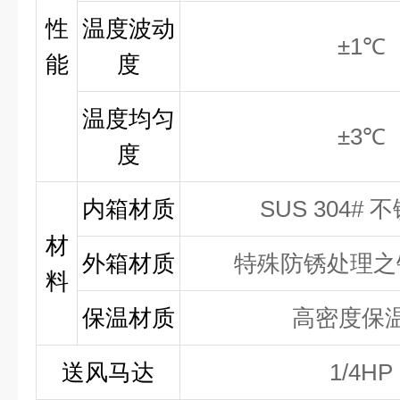
性
温度波动
±1℃
能
度
温度均匀
±3℃
度
内箱材质
SUS 304#
材
外箱材质
特殊防锈处理之
料
保温材质
高密度保
送风马达
1/4HP