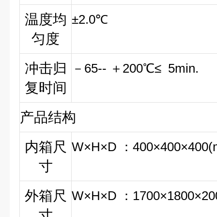
温度均
±2.0℃
匀度
冲击归
－65-- ＋200℃≤ 5min.
复时间
产品结构
内箱尺
W
×H×D
：400×400×400(
寸
外箱尺
W
×H×D
：1700×1800×20
寸