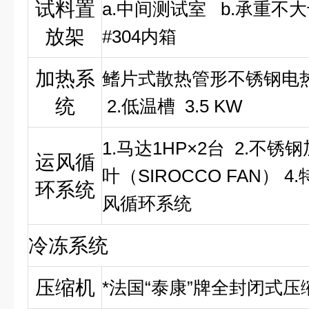
试料置
a.
中间测试室 b.承重不大于
放架
#304内箱
加热系
鳍片式散热管形不锈钢电热器
统
2.低温槽 3.5 KW
1.
马达1HP×2台 2.不锈
运风循
叶（SIROCCO FAN）
环系统
风循环系统
冷冻系统
压缩机
*法国“泰康”牌全封闭式压