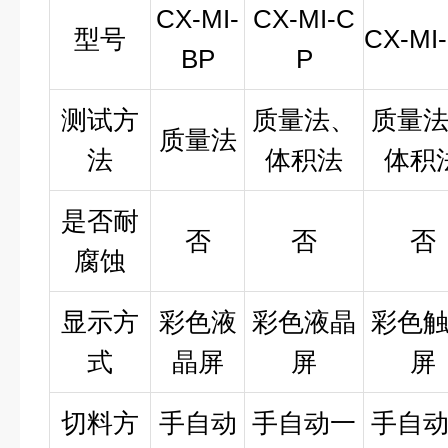
CX-MI-
CX-MI-C
型号
CX-MI
BP
P
测试方
质量法、
质量
质量法
法
体积法
体积
是否耐
否
否
否
腐蚀
显示方
彩色液
彩色液晶
彩色
式
晶屏
屏
屏
切料方
手自动
手自动一
手自