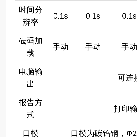
时间分
0.1s
0.1s
0.1s
辨率
砝码加
手动
手动
手
载
电脑输
可连
出
报告方
打印
式
口模
口模为碳钨钢，Ф2.0