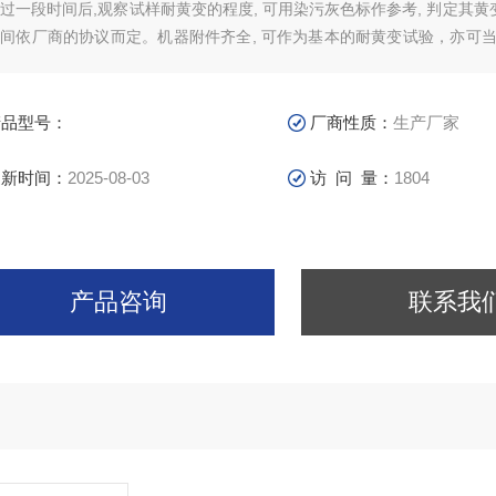
过一段时间后,观察试样耐黄变的程度, 可用染污灰色标作参考, 判定其黄变
间依厂商的协议而定。机器附件齐全, 可作为基本的耐黄变试验，亦可
箱使用, 呈现一机多用途的功
产品型号：
厂商性质：
生产厂家
更新时间：
2025-08-03
访 问 量：
1804
产品咨询
联系我