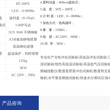
4.置料试盘：Ф40cm旋转式；
RT-200℃
5.温 度：50℃～200℃；
器
LED，0-9999hr
6.计 时 器：LED，0～9999hr；
盘
旋转盘（8-10rpl）
7.加热方式：热风循环；
模式
1/4HP马达
8.重 量：150KG；
SUS 304# 不锈钢板
9.电 源：AC220V，50HZ；
A3冷板加静电喷塑
10.功 率：3KW；
窗
高温钢化玻璃
置
超温保护，到时报警
专业生产冷热冲击试验箱/高低温冲击试验箱/
135kg
湿试验箱/线性高低温试验箱/高温低气压试验箱
3KW
熔融指数仪/数显悬臂梁冲击试验机/数显简支
AC 220V，50Hz
验机/水平垂直燃烧试验机/快速水分测试仪/振
产品咨询