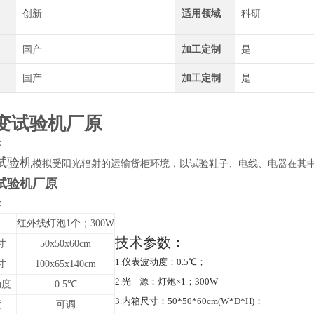
创新
适用领域
科研
国产
加工定制
是
国产
加工定制
是
变试验机厂原
：
试验机
模拟受阳光辐射的运输货柜环境，以试验鞋子、电线、电器在其
试验机厂原
：
红外线灯泡1个；300W
技术参数
：
寸
50x50x60cm
1.仪表波动度：0.5℃；
寸
100x65x140cm
2.光 源：灯炮×1；300W
动度
0.5℃
3.内箱尺寸：50*50*60cm(W*D*H)；
度
可调