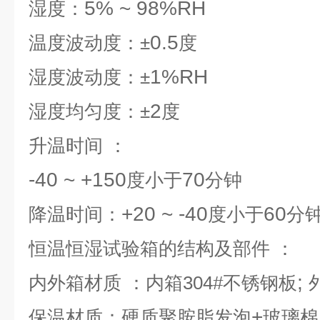
5% ~ 98%RH
湿度：
0.5
温度波动度：±
度
1%RH
湿度波动度：±
2
湿度均匀度：±
度
升温时间
：
-40 ~ +150
70
度小于
分钟
+20 ~ -40
60
降温时间：
度小于
分
恒温恒湿试验箱的结构及部件
：
;
内外箱材质
：内箱304#
不锈钢板
+
保温材质：硬质聚胺脂发泡
玻璃棉