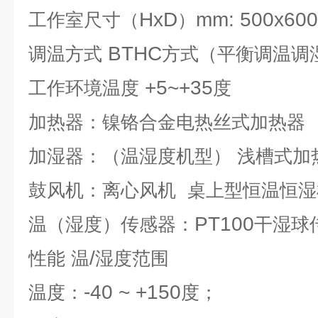
HxD
mm: 500x60
工作室尺寸（
）
BTHC
调温方式
方式（平衡调温调
+5~+35
工作环境温度
度
加热器：镍铬合金电热丝式加热器
加湿器：（温湿度机型）
浅槽式加
鼓风机：离心风机
桌上型恒温恒湿
PT100
温（湿度）传感器：
干湿球
/
性能
温
湿度范围
-40 ~ +150
温度：
度；