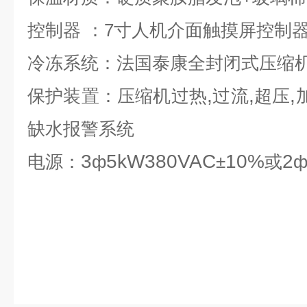
控制器
：7寸
人机介面触摸屏控制
冷冻系统：法国泰康全封闭式压缩
,
,
,
保护装置：压缩机过热
过流
超压
缺水报警系统
3
5kW380VAC
10%
2
电源：
ф
±
或