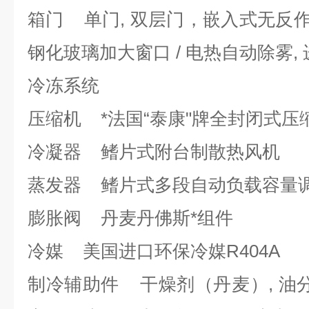
箱门 单门, 双层门，嵌入式无反作
钢化玻璃加大窗口 / 电热自动除雾, 进
冷冻系统
压缩机 *法国“泰康"牌全封闭式压
冷凝器 鳍片式附台制散热风机
蒸发器 鳍片式多段自动负载容量
膨胀阀 丹麦丹佛斯*组件
冷媒 美国进口环保冷媒R404A
制冷辅助件 干燥剂（丹麦）, 油分