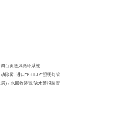
特殊可调百页送风循环系统
除雾. 进口“PHILIP"照明灯管
层) / 水回收装置/缺水警报装置