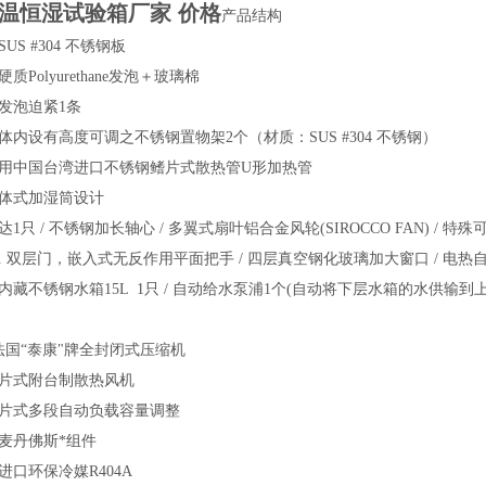
温恒湿试验箱厂家 价格
产品结构
US #304 不锈钢板
质Polyurethane发泡＋玻璃棉
胶发泡迫紧1条
体内设有高度可调之不锈钢置物架2个（材质：SUS #304 不锈钢）
采用中国台湾进口不锈钢鳍片式散热管U形加热管
分体式加湿筒设计
达1只 / 不锈钢加长轴心 / 多翼式扇叶铝合金风轮(SIROCCO FAN) / 
. 双层门，嵌入式无反作用平面把手 / 四层真空钢化玻璃加大窗口 / 电热自动
内藏不锈钢水箱15L 1只 / 自动给水泵浦1个(自动将下层水箱的水供输到上
法国“泰康"牌全封闭式压缩机
鳍片式附台制散热风机
鳍片式多段自动负载容量调整
丹麦丹佛斯*组件
进口环保冷媒R404A