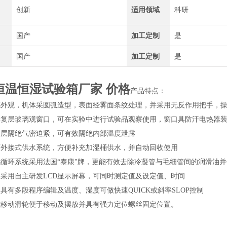
创新
适用领域
科研
国产
加工定制
是
国产
加工定制
是
恒温恒湿试验箱厂家 价格
产品特点：
感外观，机体采圆弧造型，表面经雾面条纹处理，并采用无反作用把手，
形复层玻璃观窗口，可在实验中进行试验品观察使用，窗口具防汗电热器装
双层隔绝气密迫紧，可有效隔绝内部温度泄露
可外接式供水系统，方便补充加湿桶供水，并自动回收使用
循环系统采用法国“泰康"牌，更能有效去除冷凝管与毛细管间的润滑油并全系
采用自主研发LCD显示屏幕，可同时测定值及设定值、时间
具有多段程序编辑及温度、湿度可做快速QUICK或斜率SLOP控制
式移动滑轮便于移动及摆放并具有强力定位螺丝固定位置。