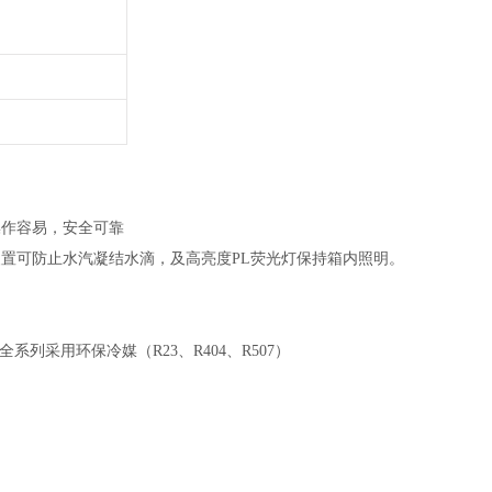
操作容易，安全可靠
置可防止水汽凝结水滴，及高亮度PL荧光灯保持箱内照明。
列采用环保冷媒（R23、R404、R507）