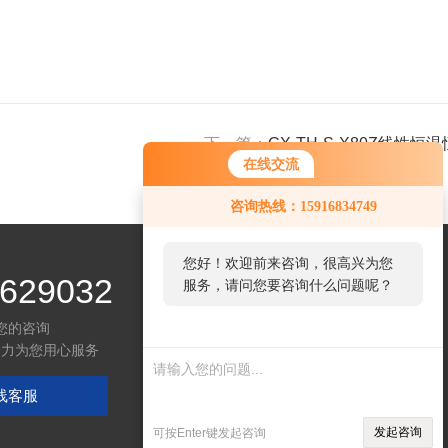
下一篇：
CX-TH-S-X80Z线性
在线交流
咨询热线：15916834749
您好！欢迎前来咨询，很高兴为您
629032
服务，请问您要咨询什么问题呢？
您的咨询
全力为您用心服务
线客服
发起咨询
可按Enter键发起咨询