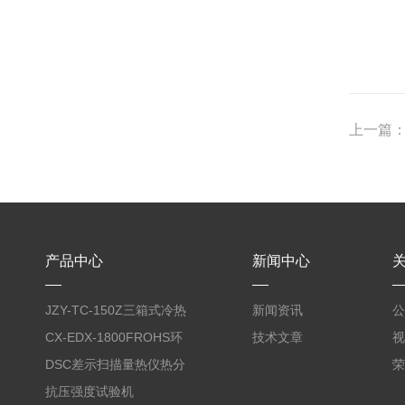
上一篇
产品中心
新闻中心
JZY-TC-150Z三箱式冷热
新闻资讯
公
冲击试验箱
CX-EDX-1800FROHS环
技术文章
视
保仪
DSC差示扫描量热仪热分
荣
析仪
抗压强度试验机