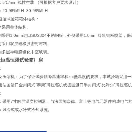
5℃/min 线性空载 （可根据客户要求设计）
0-98%R.H 30-98%R.H
恒湿试验箱箱体结构：
箱体采用整体结构。
侧采用1.0mm进口SUS304不锈钢板，外侧采用1.0mm 冷轧钢板喷
密封采用双层硅橡胶密封材料。
窗为多层导电膜钢化中空玻璃。
性恒温恒湿试验箱厂房
：
及压缩机：为了保证试验箱降温速率和zui低温度的要求，本试验箱采用
用法国进口全封闭式“泰康"牌压缩机或德国进口半封闭式“比泽尔"牌压缩
：
：采用7寸触屏温度控制器，与法国施奈德、富士等电气元器件构成电气
：
风冷式或水冷式冷却系统。