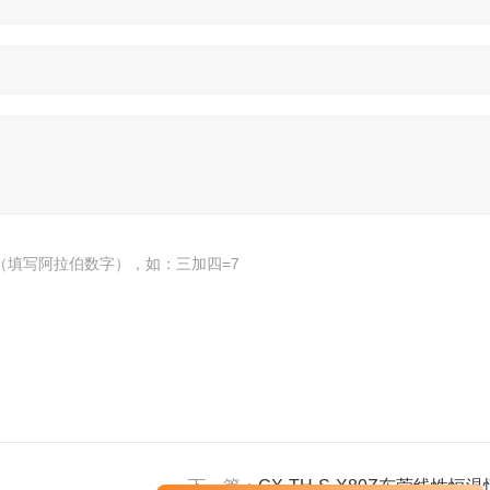
（填写阿拉伯数字），如：三加四=7
下一篇：
CX-TH-S-X80Z东莞线性