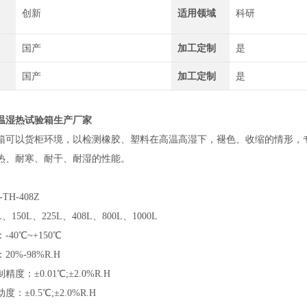
创新
适用领域
科研
国产
加工定制
是
国产
加工定制
是
温湿热试验箱生产厂家
箱可以货柜环境，以检测橡胶、塑料在高温高湿下，褪色、收缩的情形，
热、耐寒、耐干、耐湿的性能。
TH-408Z
、150L、225L、408L、800L、1000L
40℃~+150℃
0%-98%R.H
度：±0.01℃;±2.0%R.H
：±0.5℃;±2.0%R.H