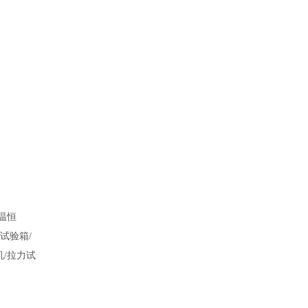
温恒
试验箱/
/拉力试