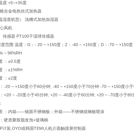
度 +5~+35度
镍铬合金电热丝式加热器
温湿度机型） 浅槽式加热加湿器
离心风机
传感器 PT100干湿球传感器
度范围 温度：G：- 20 ~ +150度；Z：-40 ~ +150度；D：-70 ~ +150度
 ~ 98%RH
 ：±0.5度
 ：±1%RH
 ：±2度
-20 ~ +150度小于60分钟; -40 ~ +150度小于70分钟 -70 ~ +150度小
+20 ~ -20度小于45分钟; +20 ~ -40度小于60分钟; +20 ~ -70度小于8
：
质 ：内箱——镜面不锈钢板；外箱——不锈钢或钢板喷涂
 ：硬质聚胺脂发泡+玻璃棉
P计装,OYO或韩国TEMI人机介面触摸屏控制器