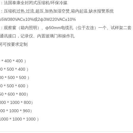
 ：法国泰康全封闭式压缩机/环保冷媒
 ：压缩机过热,过流,超压,加热加湿空焚,箱内起温,缺水报警系统
5W380VAC±10%或2ф3W220VAC±10%
 ：观察窗（箱内照明）、ф50mm电缆孔（位于左连）一个、试样架二
：通讯接口，记录仪、内置玻璃门和操作孔
另可按要求定制
0＊400＊400 ）
00＊500＊400 ）
600＊500＊500 ）
50＊500＊600 ）
850＊600＊800）
1000＊1000＊800）
000＊1000＊960）
1000＊1000＊1000 ）