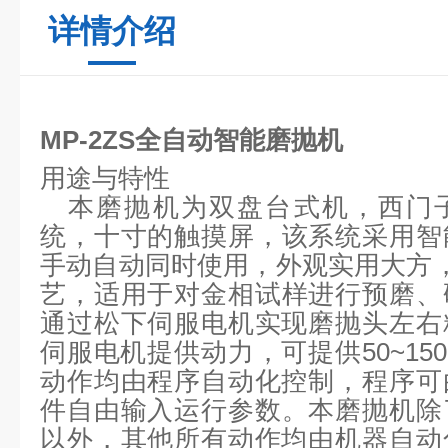
详情介绍
MP-2ZS全自动智能磨抛机
用途与特性
本磨抛机为双盘台式机，
西门
统
，
十寸的触摸屏，该系统采用智
手动自动同时使用，
外观实用大方
艺，
适用于对金相试样进行预磨、
通过松下伺服电机实现磨抛头左右
伺服电机提供动力，可提供
50~1
5
0
动作均由程序自动化控制，程序可
件自由输入
运行参数
。本磨抛机除
以外，其他所有动作均由机器自动