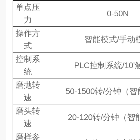
单点压
0-5
0N
力
操作方
智能
模式
/手动
式
控制系
PLC控制系统/10’
统
磨抛转
50-1500转/分钟（
速
磨头转
20-1
2
0转/分钟（
智
速
磨样参