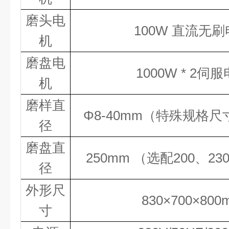
磨头电
100W 直流无
机
磨盘电
1000W
*
2
伺服
机
磨样直
Φ8-40mm（特殊规格
径
磨盘直
250mm （选配200、23
径
外形尺
83
0×700×
80
0
寸