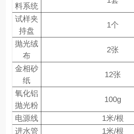
1套
料系统
试样夹
1
个
持盘
抛光
绒
2
张
布
金相砂
12
张
纸
氧化铝
100g
抛光粉
电源线
1米/根
进
水管
1米/根