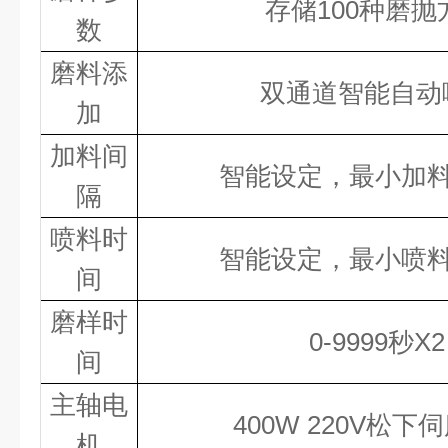
存储
100种磨抛
数
磨料添
双
通道智能自动
加
加料间
智能设定，最小加
隔
喷料时
智能设定，最小喷
间
磨样时
0-9999秒X2
间
主轴电
400W 220V松下
机