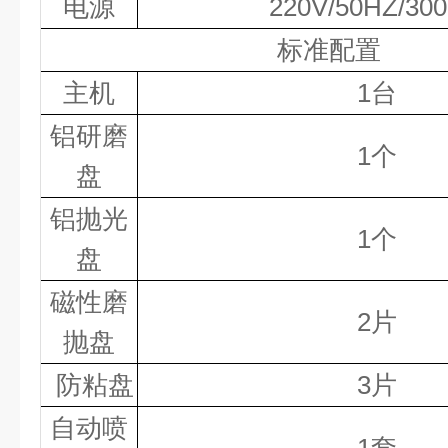
电源
220V/50HZ
/30
标准配置
主机
1
台
铝
研磨
1个
盘
铝
抛光
1
个
盘
磁性磨
2片
抛盘
防粘盘
3片
自动喷