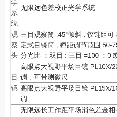
学
无限远色差校正光学系统
系
统
观
三目观察筒
,45°倾斜 , 铰链组可 
察
定式目镜筒 , 瞳距调节范围 50-7
头
分光比 ：双目 : 三目 =100 ：0 或
高眼点大视野平场目镜
PL10X/
调，可带测微尺
目
镜
高眼点大视野平场目镜
PL15X/
调
无限远长工作距平场消色差金相