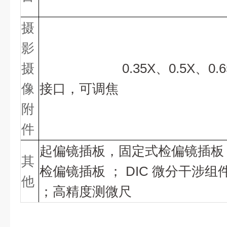
摄
影
摄
摄影摄像附件
0.35X、0.5X、0
像
接口，可调焦
附
件
起偏镜插板，固定式检偏镜插板
其
检偏镜插板 ； DIC 微分干涉组
他
；高精度测微尺