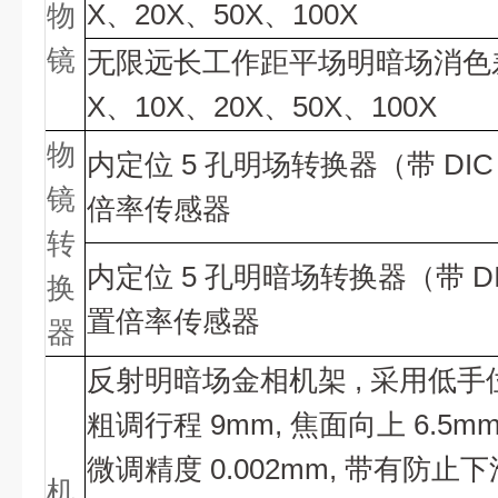
X、20X、50X、100X
物
镜
无限远长工作距平场明暗场消色
X、10X、20X、50X、100X
物
内定位
5 孔明场转换器（带 DI
镜
倍率传感器
转
内定位
5 孔明暗场转换器（带 D
换
置倍率传感器
器
反射明暗场金相机架
, 采用低手
粗调行程 9mm, 焦面向上 6.5mm,
微调精度 0.002mm, 带有防止
机