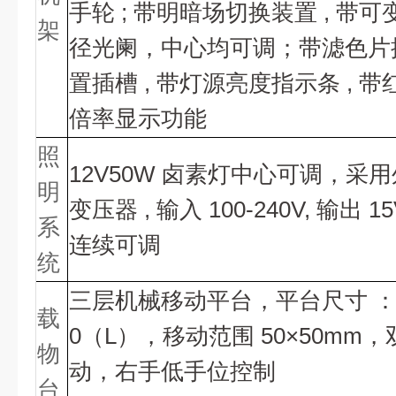
手轮 ; 带明暗场切换装置 , 带
架
径光阑，中心均可调；带滤色片
置插槽 , 带灯源亮度指示条 , 
倍率显示功能
照
12V50W 卤素灯中心可调，采
明
变压器 , 输入 100-240V, 输出 15
系
连续可调
统
三层机械移动平台，平台尺寸
载
0（L），移动范围 50×50mm
物
动，右手低手位控制
台