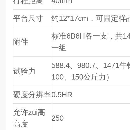
行程距离
40mm
平台尺寸
约12*17cm，可固定样
标准6B6H各一支，共1
附件
一组
588.4、980.7、1471
试验力
100、150公斤力）
硬度分辨率
0.5HR
允许zui高
250
高度