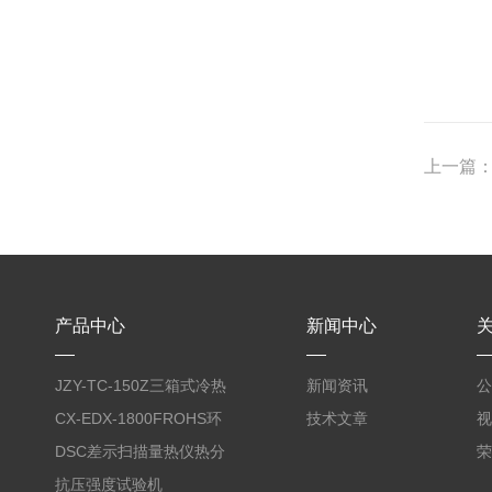
上一篇
产品中心
新闻中心
JZY-TC-150Z三箱式冷热
新闻资讯
公
冲击试验箱
CX-EDX-1800FROHS环
技术文章
视
保仪
DSC差示扫描量热仪热分
荣
析仪
抗压强度试验机