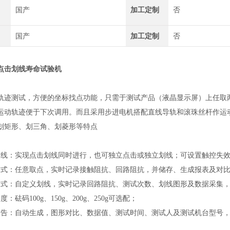
国产
加工定制
否
国产
加工定制
否
点击划线寿命试验机
轨迹测试，方便的坐标找点功能，只需于测试产品（液晶显示屏）上任取
运动轨迹便于下次调用。而且采用步进电机搭配直线导轨和滚珠丝杆作运
划矩形、划三角、划菱形等特点
划线：实现点击划线同时进行，也可独立点击或独立划线；可设置触控失
方式：任意取点，实时记录接触阻抗、回路阻抗，并储存、生成报表及对
方式：自定义划线，实时记录回路阻抗、测试次数、划线图形及数据采集
：砝码100g、150g、200g、250g可选配；
报告：自动生成，图形对比、数据值、测试时间、测试人及测试机台型号，