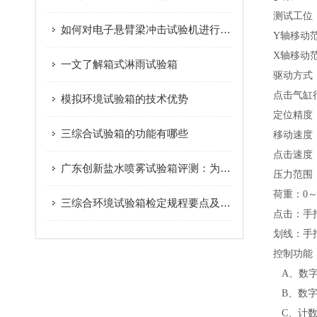
测试工位
如何对电子悬臂梁冲击试验机进行日常维护和校准？
Y轴移动范
X轴移动范
一文了解箱式淋雨试验箱
驱动方式
点击气缸行
模拟环境试验箱的技术优势
定位精度：
三综合试验箱的功能有哪些
移动速度：3
点击速度：0
广东创新盐水喷雾试验箱评测：为大容量耐腐蚀测试提供稳定平台
压力范围：0
荷重：0～
三综合环境试验箱检定规程要点及操作详解
点击：手
划线：手
控制功能
A、数字设
B、数字设
C、计数值