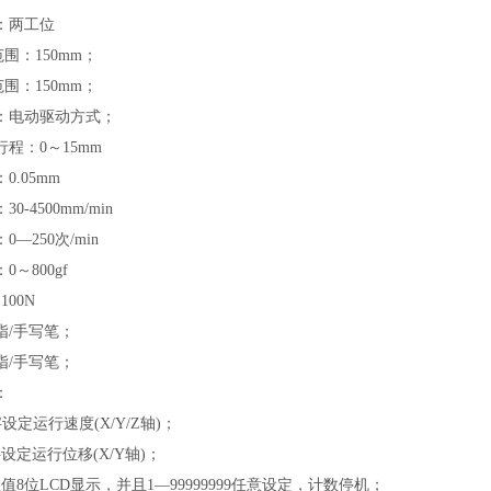
：两工位
围：150mm；
围：150mm；
：电动驱动方式；
程：0～15mm
0.05mm
0-4500mm/min
—250次/min
～800gf
100N
指/手写笔；
指/手写笔；
：
定运行速度(X/Y/Z轴)；
定运行位移(X/Y轴)；
8位LCD显示，并且1—99999999任意设定，计数停机；