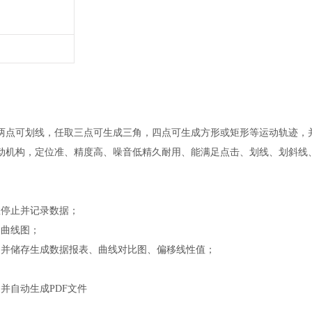
两点可划线，任取三点可生成三角，四点可生成方形或矩形等运动轨迹，
动机构，定位准、精度高、噪音低精久耐用、能满足点击、划线、划斜线
效停止并记录数据；
比曲线图；
，并储存生成数据报表、曲线对比图、偏移线性值；
并自动生成PDF文件