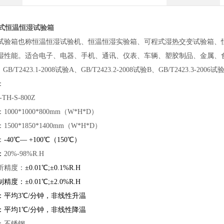
程式恒温恒湿试验箱
试验箱也称恒温恒湿试验机、恒温恒湿实验箱、可程式湿热交变试验箱、
性能。适合电子、电器、手机、通讯、仪表、车辆、塑胶制品、金属、食品、化学
6、GB/T2423.1-2008试验A、GB/T2423.2-2008试验B、GB/T2423.3-2006试
：
TH-S-800Z
000*1000*800mm（W*H*D）
500*1850*1400mm（W*H*D）
：
-40℃— +100℃（150℃）
：
20%-98%R.H
析精度：
±0.01℃;±0.1%R.H
度：±0.01℃;±2.0%R.H
：平均3℃/分钟，非线性升温
：
平均1℃/分钟，非线性降温
：不锈钢