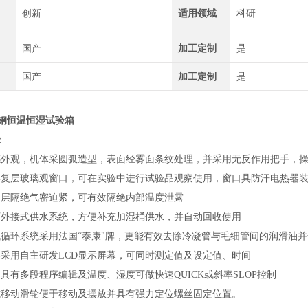
创新
适用领域
科研
国产
加工定制
是
国产
加工定制
是
锈钢恒温恒湿试验箱
：
感外观，机体采圆弧造型，表面经雾面条纹处理，并采用无反作用把手，
形复层玻璃观窗口，可在实验中进行试验品观察使用，窗口具防汗电热器装
双层隔绝气密迫紧，可有效隔绝内部温度泄露
可外接式供水系统，方便补充加湿桶供水，并自动回收使用
循环系统采用法国“泰康"牌，更能有效去除冷凝管与毛细管间的润滑油并全系
采用自主研发LCD显示屏幕，可同时测定值及设定值、时间
具有多段程序编辑及温度、湿度可做快速QUICK或斜率SLOP控制
式移动滑轮便于移动及摆放并具有强力定位螺丝固定位置。