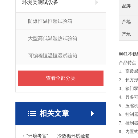
环境类测试设备
品牌
防爆恒温恒湿试验箱
产地
产地
大型高低温湿热试验箱
800L不
可编程恒温恒湿试验箱
产品特点
1、
高质
查看全部分类
2、
长方
3、
箱门
4、
具备
5、
压缩机
相关文章
6、
控制器
7、
控制器
8、
内置
“环境考官”——冷热循环试验箱