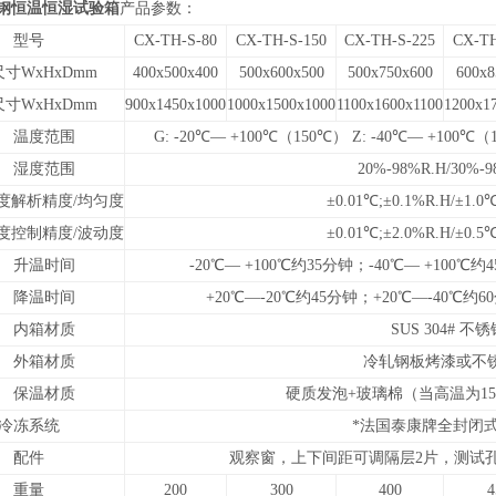
锈钢恒温恒湿试验箱
产品参数：
型号
CX-TH-S-80
CX-TH-S-150
CX-TH-S-225
CX-TH
寸WxHxDmm
400x500x400
500x600x500
500x750x600
600x8
寸WxHxDmm
900x1450x1000
1000x1500x1000
1100x1600x1100
1200x1
温度范围
G: -20℃— +100℃（150℃） Z: -40℃— +100℃（
湿度范围
20%-98%R.H/30%-9
度解析精度/均匀度
±
0.01
℃
;
±
0.1%R.H/
±
1.0℃
度控制精度/波动度
±
0.01
℃
;
±
2.0%R.H/
±
0.5℃
升温时间
-20℃— +100℃
约35分钟；
-40℃— +100℃
约
降温时间
+
20℃—
-20
℃
约45分钟；+
20℃—
-40
℃
约6
内箱材质
SUS 304# 不
外箱材质
冷轧钢板烤漆或不
保温材质
硬质发泡+玻璃棉（当高温为15
冷冻系统
*法国泰康牌全封闭
配件
观察窗，上下间距可调隔层2片，测试孔
重量
200
300
400
4