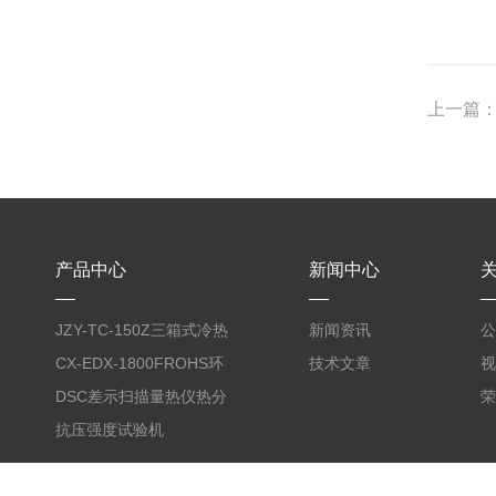
上一篇
产品中心
新闻中心
JZY-TC-150Z三箱式冷热
新闻资讯
公
冲击试验箱
CX-EDX-1800FROHS环
技术文章
视
保仪
DSC差示扫描量热仪热分
荣
析仪
抗压强度试验机