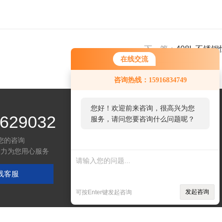
下一篇：
408L 不锈
在线交流
您好！欢迎前来咨询，很高兴为您
咨询热线：15916834749
服务，请问您要咨询什么问题呢？
您好，看您停留很久了，是否找到
629032
了需求产品，您可以直接在线与我
联系！
您的咨询
全力为您用心服务
线客服
发起咨询
可按Enter键发起咨询