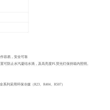
操作容易，安全可靠
置可防止水汽凝结水滴，及高亮度PL荧光灯保持箱内照明。
列采用环保冷媒（R23、R404、R507）