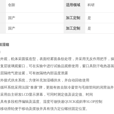
创新
适用领域
科研
国产
加工定制
是
国产
加工定制
是
恒湿箱
：
感外观，机体采圆弧造型，表面经雾面条纹处理，并采用无反作用把手，
形复层玻璃观窗口，可在实验中进行试验品观察使用，窗口具防汗电热器装
双层隔绝气密迫紧，可有效隔绝内部温度泄露
可外接式供水系统，方便补充加湿桶供水，并自动回收使用
循环系统采用法国“泰康"牌，更能有效去除冷凝管与毛细管间的润滑油并全系
采用自主研发LCD显示屏幕，可同时测定值及设定值、时间
具有多段程序编辑及温度、湿度可做快速QUICK或斜率SLOP控制
式移动滑轮便于移动及摆放并具有强力定位螺丝固定位置。