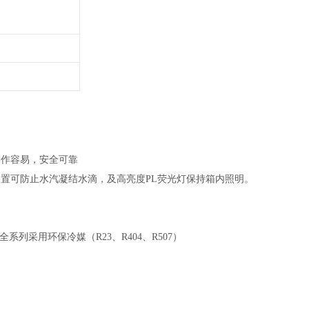
操作容易，安全可靠
置可防止水汽凝结水滴，及高亮度PL荧光灯保持箱内照明。
列采用环保冷媒（R23、R404、R507）