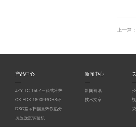
上一篇
产品中心
新闻中心
JZY-TC-150Z三箱式冷热
新闻资讯
公
冲击试验箱
CX-EDX-1800FROHS环
技术文章
视
保仪
DSC差示扫描量热仪热分
荣
析仪
抗压强度试验机