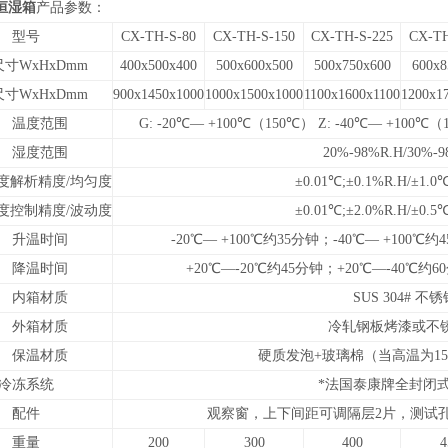
恒湿箱
产品参数：
型号
CX-TH-S-80
CX-TH-S-150
CX-TH-S-225
CX-TH
寸WxHxDmm
400x500x400
500x600x500
500x750x600
600x8
寸WxHxDmm
900x1450x1000
1000x1500x1000
1100x1600x1100
1200x1
温度范围
G: -20℃— +100℃（150℃） Z: -40℃— +100℃（
湿度范围
20%-98%R.H/30%-9
度解析精度/均匀度
±
0.01
℃
;
±
0.1%R.H/
±
1.0℃
度控制精度/波动度
±
0.01
℃
;
±
2.0%R.H/
±
0.5℃
升温时间
-20℃— +100℃
约35分钟；
-40℃— +100℃
约
降温时间
+
20℃—
-20
℃
约45分钟；+
20℃—
-40
℃
约6
内箱材质
SUS 304# 不
外箱材质
冷轧钢板烤漆或不
保温材质
硬质发泡+玻璃棉（当高温为15
冷冻系统
*法国泰康牌全封闭
配件
观察窗，上下间距可调隔层2片，测试孔
重量
200
300
400
4