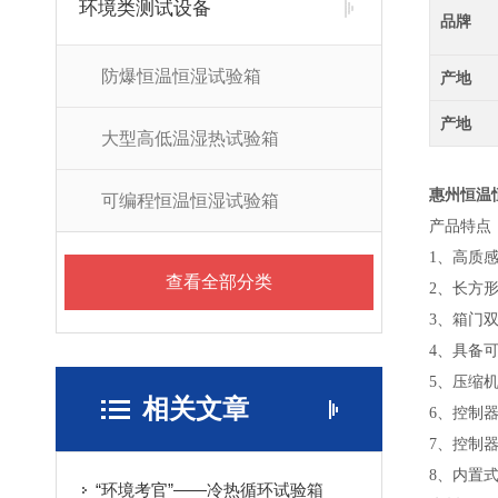
环境类测试设备
品牌
防爆恒温恒湿试验箱
产地
产地
大型高低温湿热试验箱
惠州恒温
可编程恒温恒湿试验箱
产品特点
1、
高质
查看全部分类
2、
长方
3、
箱门
4、
具备
5、
压缩机
相关文章
6、
控制器
7、
控制器
8、
内置
“环境考官”——冷热循环试验箱