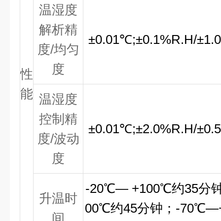
温湿度
解析精
±
0.01
℃
;
±
0.1%R.H/
±
1.
度/均匀
度
性
能
温湿度
控制精
±
0.01
℃
;
±
2.0%R.H/
±
0.
度/波动
度
-20℃— +100℃
约35分
升温时
00℃
约45分钟；
-70℃—
间