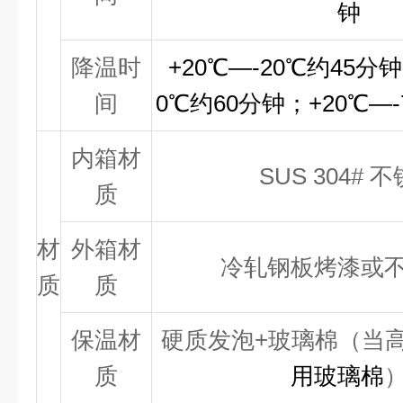
钟
降温时
+
20℃—
-20
℃
约45分钟
间
0
℃
约60分钟；+
20℃—
内箱材
SUS 304# 
质
材
外箱材
冷轧钢板烤漆或
质
质
保温材
硬质发泡+玻璃棉（当高
质
用玻璃棉