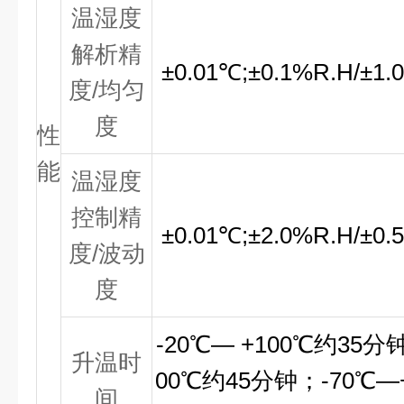
温湿度
解析精
±
0.01
℃
;
±
0.1%R.H/
±
1.
度/均匀
度
性
能
温湿度
控制精
±
0.01
℃
;
±
2.0%R.H/
±
0.
度/波动
度
-20℃— +100℃
约35分
升温时
00℃
约45分钟；
-70℃—
间