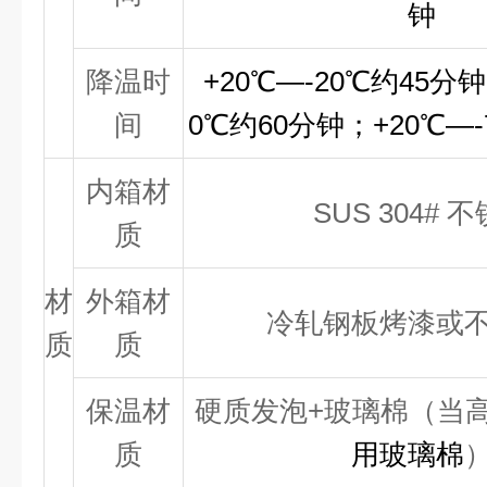
钟
降温时
+
20℃—
-20
℃
约45分钟
间
0
℃
约60分钟；+
20℃—
内箱材
SUS 304# 
质
材
外箱材
冷轧钢板烤漆或
质
质
保温材
硬质发泡+玻璃棉（当高
质
用玻璃棉