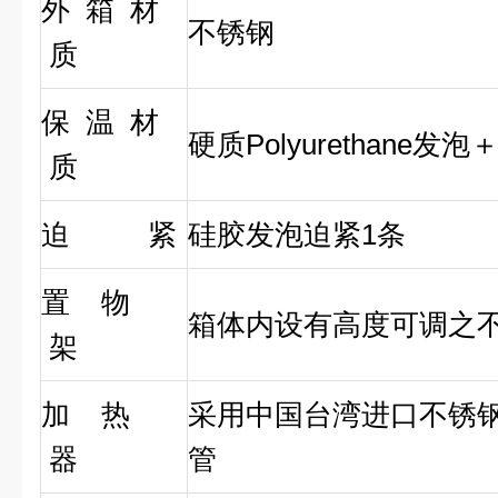
外 箱 材
不锈钢
质
保 温 材
硬质Polyurethane发
质
迫 紧
硅胶发泡迫紧1条
置 物
箱体内设有高度可调之
架
加 热
采用中国台湾进口不锈
器
管