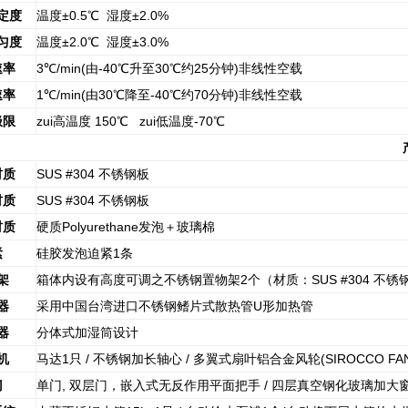
定度
温度±0.5℃ 湿度±2.0%
匀度
温度±2.0℃ 湿度±3.0%
速率
3
℃/min(由-40℃升至30℃约25分钟)非线性空载
速率
1
℃/min(由30℃降至-40℃约70分钟)非线性空载
极限
zui高温度 150℃ zui低温度-70℃
材质
SUS #304
不锈钢板
材质
SUS #304
不锈钢板
材质
硬质Polyurethane发泡＋玻璃棉
紧
硅胶发泡迫紧1条
架
箱体内设有高度可调之不锈钢置物架2个（材质：SUS #304 不锈
器
采用中国台湾进口不锈钢鳍片式散热管U形加热管
器
分体式加湿筒设计
机
马达1只 / 不锈钢加长轴心 / 多翼式扇叶铝合金风轮(SIROCCO F
门
单门, 双层门，嵌入式无反作用平面把手 / 四层真空钢化玻璃加大窗口 /