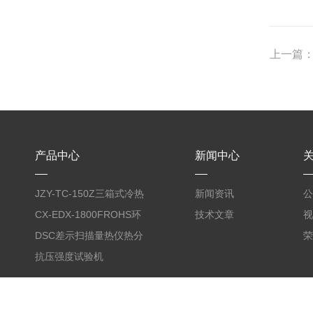
上一篇
产品中心
新闻中心
JZY-TC-150Z三箱式冷热
新闻资讯
公
冲击试验箱
CX-EDX-1800FROHS环
技术文章
视
保仪
DSC差示扫描量热仪热分
荣
析仪
抗压强度试验机