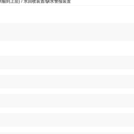
供输到上层) / 水回收装置/缺水警报装置