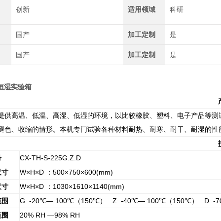
创新
适用领域
科研
国产
加工定制
是
国产
加工定制
是
恒湿实验箱
提供高温、低温、高湿、低湿的环境，以比较橡胶、塑料、电子产品等测
褪色、收缩的情形。本机专门试验各种材料耐热、耐寒、耐干、耐湿的性
号
CX-TH-S-225G.Z.D
尺寸
W
×H×D
：500×750×600(mm)
尺寸
W
×H×D
：1030×1610×1140(mm)
范围
G: -20
℃— 100℃（150℃） Z: -40℃— 100℃（150℃） D: -
范围
20% RH
—98% RH