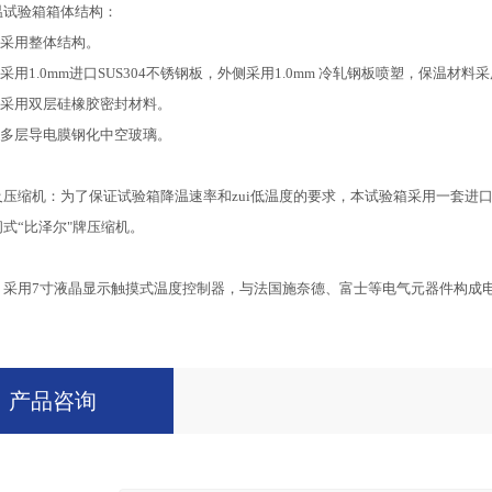
温试验箱箱体结构：
体采用整体结构。
侧采用1.0mm进口SUS304不锈钢板，外侧采用1.0mm 冷轧钢板喷塑，保温材
封采用双层硅橡胶密封材料。
为多层导电膜钢化中空玻璃。
：
及压缩机：为了保证试验箱降温速率和zui低温度的要求，本试验箱采用一套进
式“比泽尔"牌压缩机。
：
：采用7寸液晶显示触摸式温度控制器，与法国施奈德、富士等电气元器件构成
产品咨询