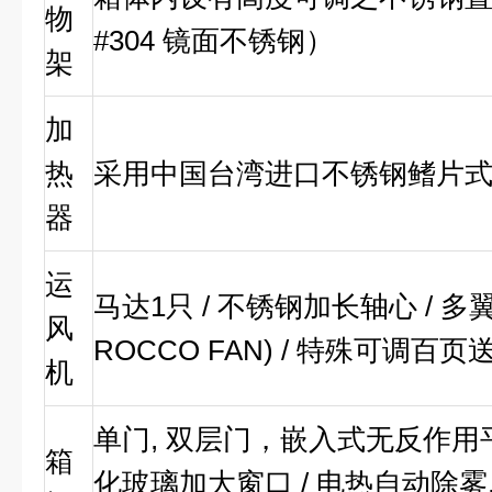
物
#304 镜面不锈钢）
架
加
热
采用中国台湾进口不锈钢鳍片式
器
运
马达1只 / 不锈钢加长轴心 / 
风
ROCCO FAN) / 特殊可调百
机
单门, 双层门，嵌入式无反作用平
箱
化玻璃加大窗口 / 电热自动除雾, 