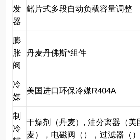
发
鳍片式多段自动负载容量调整
器
膨
胀
丹麦丹佛斯*组件
阀
冷
美国进口环保冷媒R404A
媒
制
干燥剂（丹麦）, 油分离器（美
冷
麦），电磁阀（），过滤器（