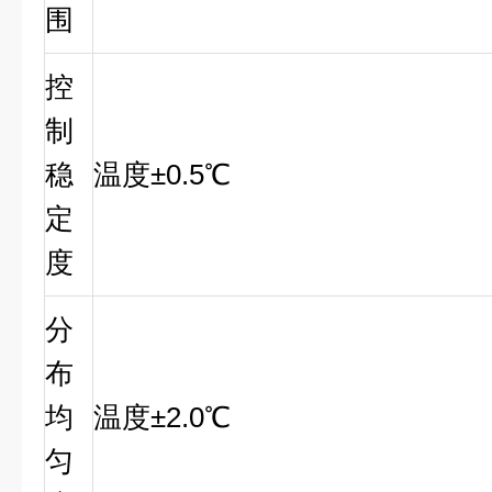
围
控
制
稳
温度±0.5℃
定
度
分
布
均
温度±2.0℃
匀