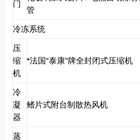
门
管
冷冻系统
压
缩
*法国“泰康"牌全封闭式压缩机
机
冷
凝
鳍片式附台制散热风机
器
蒸