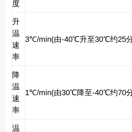
度
升
温
3
℃
/min(
由-40℃升至30℃约2
速
率
降
温
1
℃
/min(
由30℃降至-40℃约7
速
率
温