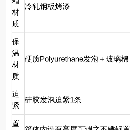
箱
冷轧钢板烤漆
材
质
保
温
硬质Polyurethane发泡＋玻璃棉
材
质
迫
硅胶发泡迫紧1条
紧
置
箱体内设有高度可调之不锈钢置