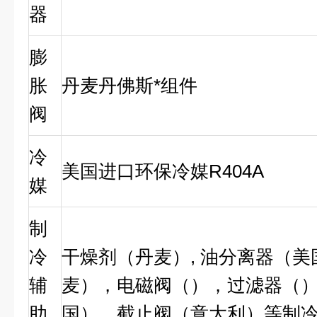
器
膨
胀
丹麦丹佛斯*组件
阀
冷
美国进口环保冷媒R404A
媒
制
冷
干燥剂（丹麦）, 油分离器（美
辅
麦），电磁阀（），过滤器（
助
国），截止阀（意大利）等制