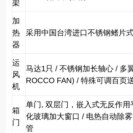
架
加
热
采用中国台湾进口不锈钢鳍片式
器
运
马达1只 / 不锈钢加长轴心 / 
风
ROCCO FAN) / 特殊可调百
机
单门, 双层门，嵌入式无反作用平
箱
化玻璃加大窗口 / 电热自动除雾, 
门
管