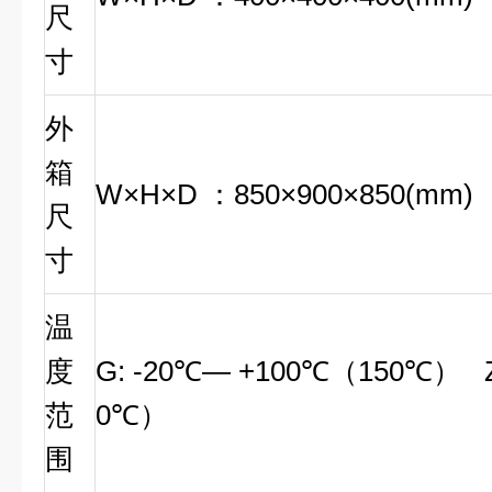
尺
寸
外
箱
W×H×D ：850×900×850(mm)
尺
寸
温
度
G: -20℃— +100℃（150℃） Z
范
0℃）
围