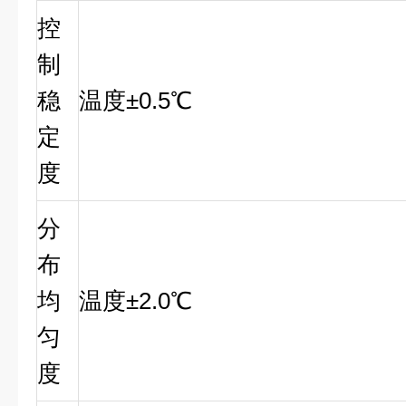
控
制
稳
温度±0.5℃
定
度
分
布
均
温度±2.0℃
匀
度