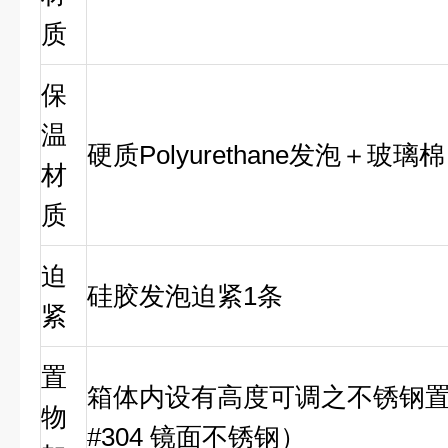
质
保
温
硬质Polyurethane发泡＋玻璃棉
材
质
迫
硅胶发泡迫紧1条
紧
置
箱体内设有高度可调之不锈钢置
物
#304 镜面不锈钢）