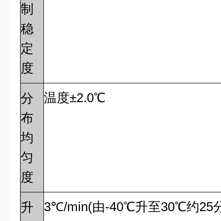
制
稳
定
度
温度±2.0℃
分
布
均
匀
度
3
℃
/min(
由-40℃升至30℃约2
升