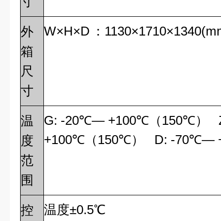
寸
W
×H×D
：1130×1710×1340(m
外
箱
尺
寸
G: -20℃— +100℃（150℃） Z
温
+100℃
（150℃） D: -70℃—
度
范
围
温度±0.5℃
控