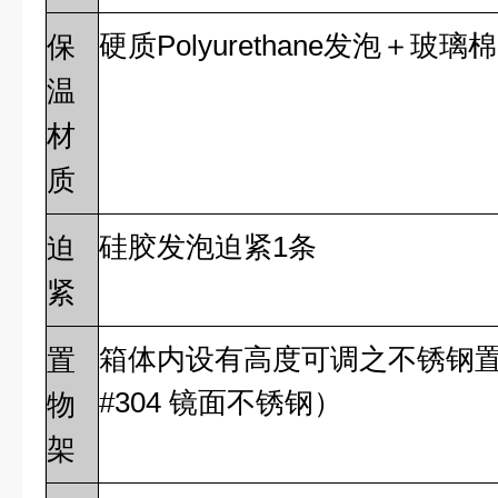
硬质Polyurethane发泡＋玻璃棉
保
温
材
质
硅胶发泡迫紧1条
迫
紧
箱体内设有高度可调之不锈钢置
置
#304 镜面不锈钢）
物
架