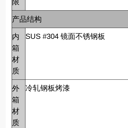
限
产品结构
SUS #304
镜面不锈钢板
内
箱
材
质
冷轧钢板烤漆
外
箱
材
质