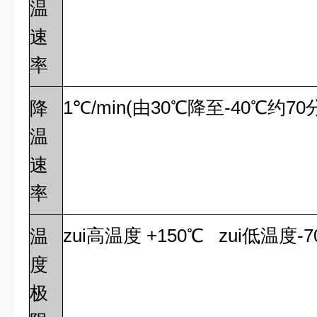
温
速
率
1
℃
/min(
由30℃降至-40℃约7
降
温
速
率
zui高温度 +150℃ zui低温度-7
温
度
极