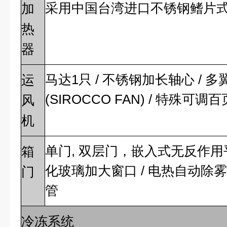
采用中国台湾进口不锈钢鳍片
加
热
器
马达1只 / 不锈钢加长轴心 /
运
(SIROCCO FAN) / 特殊
风
机
单门, 双层门，嵌入式无反作用
箱
化玻璃加大窗口 / 电热自动除雾, 
门
管
冷冻系统