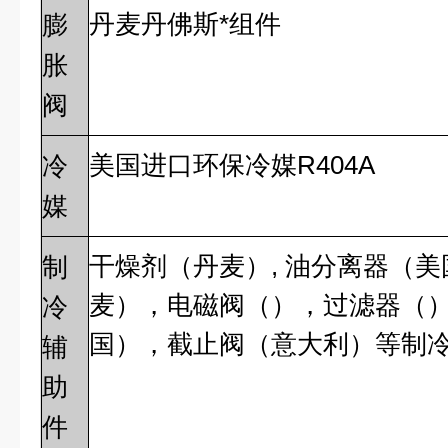
丹麦丹佛斯*组件
膨
胀
阀
美国进口环保冷媒R404A
冷
媒
干燥剂（丹麦）, 油分离器（美
制
麦），电磁阀（），过滤器（
冷
国），截止阀（意大利）等制
辅
助
件